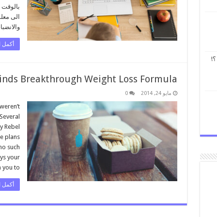
الى معلم
والانضبا
أكمل ا
؟!
Finds Breakthrough Weight Loss Formula!
مايو 24, 2014
0
 weren’t
 Several
y Rebel
e plans
 no such
eys your
ou to …
أكمل ا