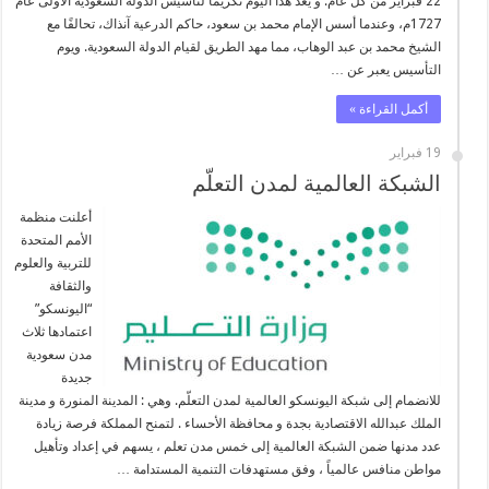
22 فبراير من كل عام. و يعد هذا اليوم تكريمًا لتأسيس الدولة السعودية الأولى عام
1727م، وعندما أسس الإمام محمد بن سعود، حاكم الدرعية آنذاك، تحالفًا مع
الشيخ محمد بن عبد الوهاب، مما مهد الطريق لقيام الدولة السعودية. ويوم
التأسيس يعبر عن …
أكمل القراءة »
19 فبراير
الشبكة العالمية لمدن التعلّم
أعلنت منظمة
الأمم المتحدة
للتربية والعلوم
والثقافة
“اليونسكو”
اعتمادها ثلاث
مدن سعودية
جديدة
للانضمام إلى شبكة اليونسكو العالمية لمدن التعلّم. وهي : المدينة المنورة و مدينة
الملك عبدالله الاقتصادية بجدة و محافظة الأحساء . لتمنح المملكة فرصة زيادة
عدد مدنها ضمن الشبكة العالمية إلى خمس مدن تعلم ، يسهم في إعداد وتأهيل
مواطن منافس عالمياً ، وفق مستهدفات التنمية المستدامة …