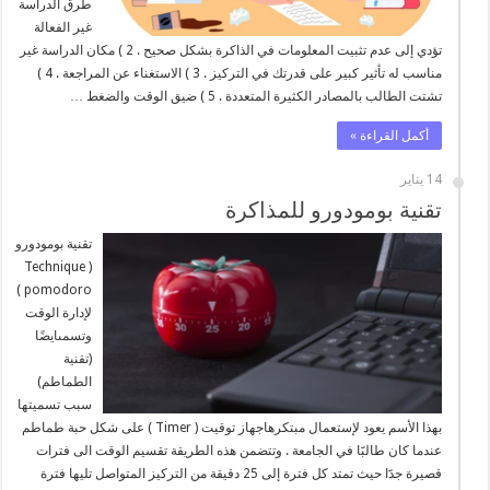
طرق الدراسة
غير الفعالة
تؤدي إلى عدم تثبيت المعلومات في الذاكرة بشكل صحيح . 2 ) مكان الدراسة غير
مناسب له تأثير كبير على قدرتك في التركيز . 3 ) الاستغناء عن المراجعة . 4 )
تشتت الطالب بالمصادر الكثيرة المتعددة . 5 ) ضيق الوقت والضغط …
أكمل القراءة »
14 يناير
تقنية بومودورو للمذاكرة
تقنية بومودورو
( Technique
pomodoro )
لإدارة الوقت
وتسمىايضًا
(تقنية
الطماطم)
سبب تسميتها
بهذا الأسم يعود لإستعمال مبتكرهاجهاز توقيت ( Timer ) على شكل حبة طماطم
عندما كان طالبََا في الجامعة . وتتضمن هذه الطريقة تقسيم الوقت الى فترات
قصيرة جدََا حيث تمتد كل فترة إلى 25 دقيقة من التركيز المتواصل تليها فترة