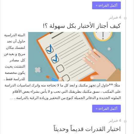
أكمل القراءة »
4 فبراير
كيف أجتاز الأختبار بكل سهولة ؟!
البيئة الدراسية
حاول أن تجد
لنفسك مكان
مريح و بعيدعن
كل مصادر
التشتت بحيث
يكون مخصصة
للدراسة فقط .
مثلََا: **حاول أن تجهز مكتبك و ابعد كل ما لا تحتاجه منه واترك اساسيات الدراسة
على المكتب ، نسق مكتبك بطريقتك التي تحب و لا بأس بشراء بعض الأقلام
الملونه الجديدة و الدفاتر الجميلة كنوع من التحفيز وزيادة الرغبة بالدراسة . …
أكمل القراءة »
4 فبراير
اختبار القدرات قديماً وحديثاً