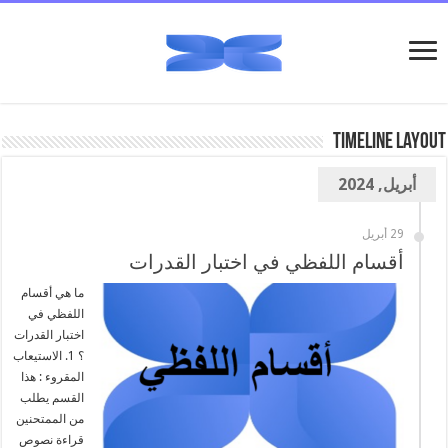
TimeLine Layout
أبريل, 2024
29 أبريل
أقسام اللفظي في اختبار القدرات
ما هي أقسام
اللفظي في
اختبار القدرات
؟ 1. الاستيعاب
المقروء : هذا
القسم يطلب
من الممتحنين
قراءة نصوص