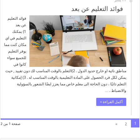
11 يناير
فوائد التعليم عن بعد
فوائد التعليم
عن بعد
1) يمكنك
التعليم في اي
مكان كنت مما
يوفر التعليم
للجميع سواء
كانوا في
مناطق نائية او خارج حدود الدول . 2)التعلم بالوقت المناسب لك دون تقييد , حيث
يمكن لكل فرد الحصول على المادة التعليمية بالوقت المناسب له . 3) إمكانية
التعلم ذاتيّا ، دون الحاجة الى معلم خاص مما يعزز ايضّا الشعور بالسؤولية
والانضباط . …
أكمل القراءة »
1
»
2
صفحة 1 من 2