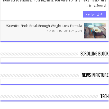
Don’t act so surprised, Your Highness. You weren’t on any mercy mission this
time. Several …
أكمل القراءة »
Scientist Finds Breakthrough Weight Loss Formula!
مايو 24, 2014
0
464
Scrolling Block
News In Picture
Tech